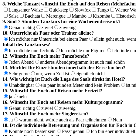
8. Welche Tanzart wünscht Ihr Euch auf den Reisen (Mehrfach
Langsamer Walze
Quickstep
Slowfox
Tango
Wiener Wa
Salsa
Bachata
Merengue
Mambo
Kizomba
Historisc
9. Sind 7 Stunden Tanzkurs für eine Wochenendreise ok?
Genau richtig
zuviel
zuwenig
10. Unterricht als Paar oder Trainer alleine?
Ich möchte nur Unterricht bei einem Paar
allein geht auch, we
Inhalt des Tanzkurses?
Ich möchte nur Technik
Ich möchte nur Figuren
Ich finde ei
12. Wünscht Ihr Euch mehr Tanzabende?
Jeden Abend
anderes Abendprogramm ist auch mal schön
13. Möchtet Ihr Einzelstunden innerhalb der Reise buchen?
Sehr gerne
nur, wenn Zeit ist
eigentlich nicht
14. Wie wichtig ist Euch die Lage des Saals direkt im Hotel?
Unabdingbar
ein paar hundert Meter sind kein Problem
ist m
15. Wünscht Ihr Euch auf Reisen mehr Freizeit?
ja
nein
16. Wünscht Ihr Euch auf Reisen mehr Kulturprogramm?
Genau richtig
zuviel
zuwenig
17. Wünscht Ihr Euch mehr Singlereisen?
Ja
warum nicht, würde auch als Paar teilnehmen
Nein
18. Ist die individuelle Betreuung und Organisation für Euch i
Könnte noch besser sein
Passt genau
Ich bin eher individuel