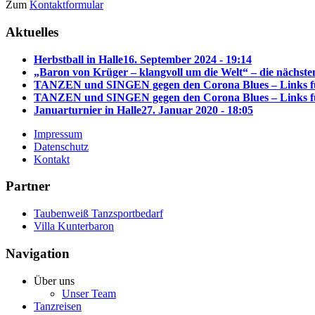
Zum
Kontaktformular
Aktuelles
Herbstball in Halle
16. September 2024 - 19:14
„Baron von Krüger – klangvoll um die Welt“ – die nächste
TANZEN und SINGEN gegen den Corona Blues – Links
TANZEN und SINGEN gegen den Corona Blues – Links 
Januarturnier in Halle
27. Januar 2020 - 18:05
Impressum
Datenschutz
Kontakt
Partner
Taubenweiß Tanzsportbedarf
Villa Kunterbaron
Navigation
Über uns
Unser Team
Tanzreisen