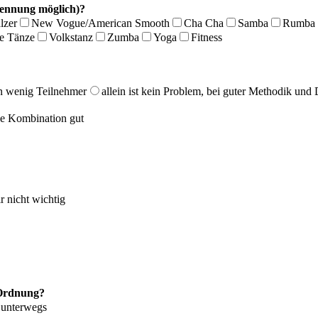
nennung möglich)?
lzer
New Vogue/American Smooth
Cha Cha
Samba
Rumba
he Tänze
Volkstanz
Zumba
Yoga
Fitness
nn wenig Teilnehmer
allein ist kein Problem, bei guter Methodik und 
ne Kombination gut
ir nicht wichtig
n Ordnung?
l unterwegs