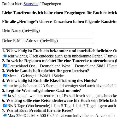
Du bist hier:
Startseite
/
Fragebogen
Liebe Tanzfreunde, ich habe einen Fragebogen für Euch entwicke
Für alle „Neulinge“: Unsere Tanzreisen haben folgende Baustei
Dein Name (freiwillig)
Deine E-Mail-Adresse (freiwillig)
1. Wie wichtig ist Euch ein bekannter und touristisch beliebter O
sehr wichtig
ich entdecke auch gern unbekannte Perlen
unwic
2. In welche Regionen möchtet Ihr eine Tanzreise unternehmen (
Deutschland Ost
Deutschland West
Deutschland Süd
Deut
3. Welche Landschaft möchtet Ihr gern bereisen?
Meer
Gebirge
Wald
Städte
4. Wie wichtig ist Euch die Klassifizierung des Hotels?
nur im gehobenen
3 Sterne und weniger sind auch akzeptabel
5. Legt ihr Wert auf gehobene Gastronomie?
Ja sehr, auch wenn es teurer ist
Es soll frisch sein, gut schmeck
6. Wie lang sollte eine Reise idealerweise für Euch sein (Mehrf
Bis 3 Tage (Wochenende)
bis 5 Tage
bis 7 Tage
gern auch 
7. Wie ist Euer Preislimit für eine Reise?
Max 350 €
Max 500 €
hängt vom individuellen Angebot ab