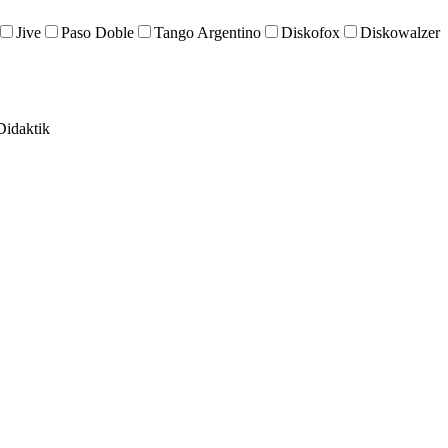
Jive
Paso Doble
Tango Argentino
Diskofox
Diskowalzer
Didaktik